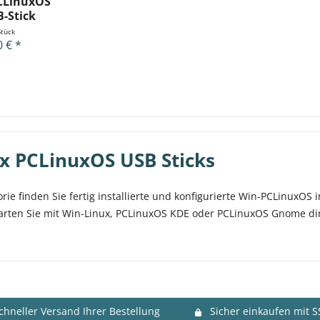
CLinuxOS
B-Stick
Stück
0 € *
x PCLinuxOS USB Sticks
orie finden Sie fertig installierte und konfigurierte Win-PCLinuxO
tarten Sie mit Win-Linux, PCLinuxOS KDE oder PCLinuxOS Gnome d
chneller Versand Ihrer Bestellung
Sicher einkaufen mit S