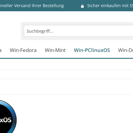
hneller Versand Ihrer Bestellung
Sicher einkaufen mit S
a
Win-Fedora
Win-Mint
Win-PClinuxOS
Win-D