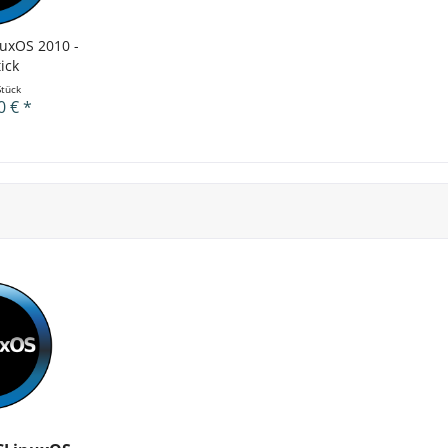
uxOS 2010 -
ick
Stück
0 € *