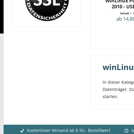
WinLinux P
2010 - US
Inhalt
1 
ab 14,8
winLinu
In dieser Kateg
Datenträger. S
starten.
Kostenloser Versand ab € 50,- Bestellwert
s