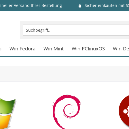
hneller Versand Ihrer Bestellung
Sicher einkaufen mit S
a
Win-Fedora
Win-Mint
Win-PClinuxOS
Win-De