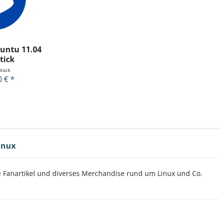
untu 11.04
tick
Stück
0 € *
inux
le Fanartikel und diverses Merchandise rund um Linux und Co.