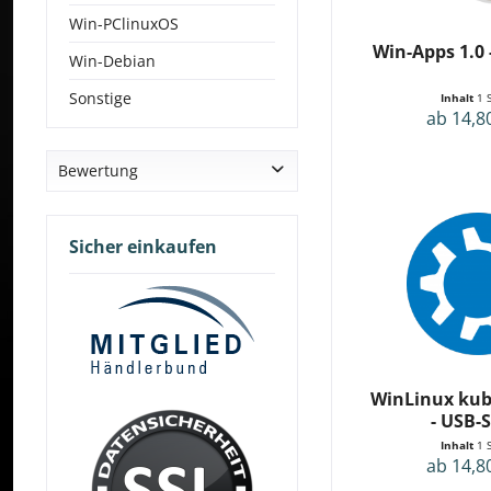
Win-PClinuxOS
Win-Apps 1.0 
Win-Debian
Sonstige
Inhalt
1 
ab 14,8
Bewertung
& mehr
& mehr
Sicher einkaufen
& mehr
& mehr
WinLinux kub
- USB-S
Inhalt
1 
ab 14,8