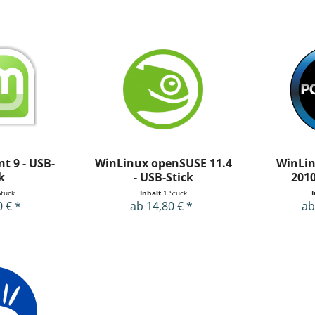
t 9 - USB-
WinLinux openSUSE 11.4
WinLi
k
- USB-Stick
2010
Stück
Inhalt
1 Stück
0 € *
ab 14,80 € *
ab