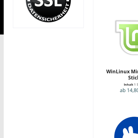
WinLinux Min
Stic
Inhalt
1 
ab 14,8